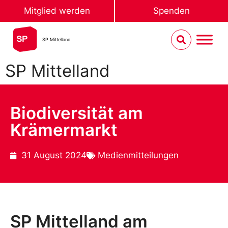
Mitglied werden
Spenden
SP Mittelland
SP Mittelland
Biodiversität am
Krämermarkt
31 August 2024
Medienmitteilungen
SP Mittelland am