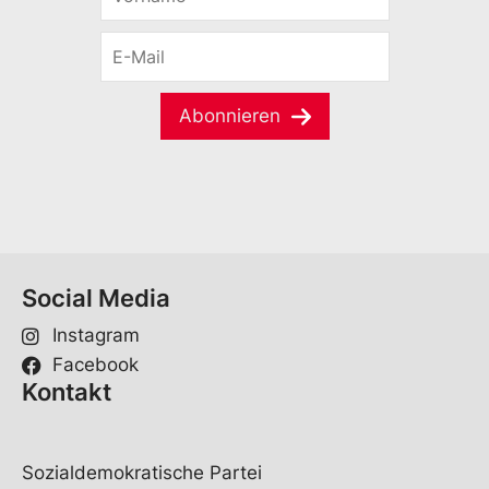
o
r
E
n
-
a
M
m
a
e
Abonnieren
i
*
l
*
Social Media
Instagram
Facebook
Kontakt
Sozialdemokratische Partei