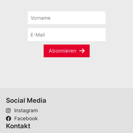
V
o
r
E
n
-
a
M
m
a
e
Abonnieren
i
*
l
*
Social Media
Instagram
Facebook
Kontakt