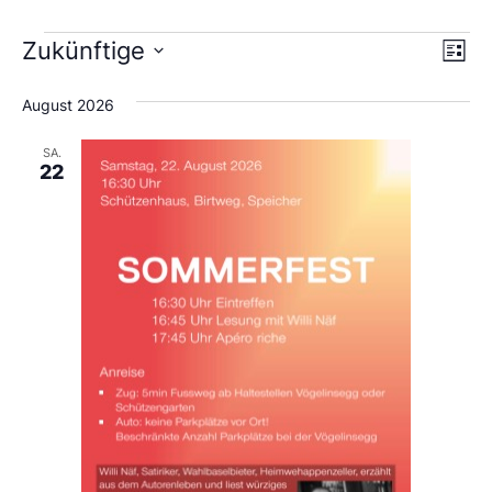
Ans
Ve
Zukünftige
Liste
An
Wählen
Nav
Sie
August 2026
das
Datum
aus.
SA.
22