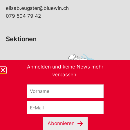
elisab.eugster@bluewin.ch
079 504 79 42
Sektionen
Anmelden und keine News mehr
verpassen:
V
o
r
E
n
-
a
M
m
a
e
Abonnieren
i
*