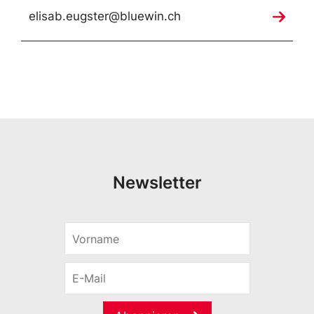
elisab.eugster@bluewin.ch
Newsletter
V
o
r
E
n
-
a
M
m
a
e